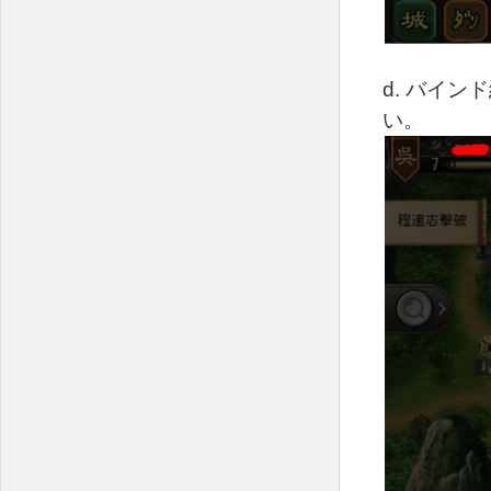
d. バイ
い。