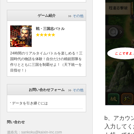
ゲーム紹介
その他
戦・三国志バトル
24時間のリアルタイムバトルを楽しめる！三
国時代の物語を体験！自分だけの精鋭部隊を
作りとともに三国を制覇せよ！（天下統一を
目指せ！）
お問い合わせフォーム
その他
データを引き継ぐには
b、アカウ
問い合わせ
入力してく
連絡先：sankoku@kaixin-inc.com