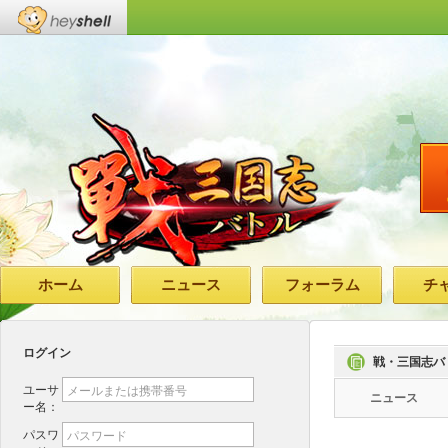
ホーム
ニュース
フォーラム
チ
ログイン
戦・三国志バ
ユーサ
メールまたは携帯番号
ニュース
ー名：
パスワ
パスワード