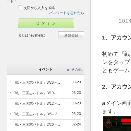
ード：
次回から入力を省略
パスワードを忘れたら
20
またはheyshellに
新規登録
1、アカウ
初めて『戦
ンをタップ
イベント
ともゲーム
その他
03-23
「戦・三国志バトル」3/26～...
2、アカウ
03-23
「戦・三国志バトル」3/19～...
aメイン画
03-23
「戦・三国志バトル」3/12～...
ます。
03-23
「戦・三国志バトル」3/5～3...
02-24
「戦・三国志バトル」2/26～...